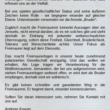
erfreuen uns an der Vielfalt.
Bei uns spielen gesellschaftlicher Status und seine äußeren
Zeichen keine Rolle - wir begegnen einander auf gleicher
Ebene. Untereinander verwenden wir die Anrede „Bruder“.
Zugleich macht die Freimaurerei keinerlei Aussagen über ein
Jenseits, nicht einmal darüber, ob es ein solches gibt und steht
deshalb im Einklang mit jedweder weltanschaulichen
Überzeugung, sofern diese Freiheit, Gleichheit, Brüderlichkeit,
Toleranz und Menschenliebe achtet. Unser Fokus als
Freimaurer liegt auf dem Diesseits.
Das macht Freimaurerlogen in unserer heute zunehmend
polarisierten Gesellschaft einzigartig. Und das wollen wir
erhalten. Als Loge tragen wir Verantwortung für die
Weltfreimaurerei. Jemandem, der bei uns aufgenommen wird,
stehen Freimaurerlogen weltweit offen, er wird dort als Bruder
empfangen, deshalb sind wir wählerisch.
Es gibt keinen schnellen und garantierten Weg in die
Freimaurerei. Er beginnt damit, einander kennenzulernen.
Sollten Sie daran interessiert sein, nehmen Sie Kontakt mit
uns auf.
Andreas Knauer