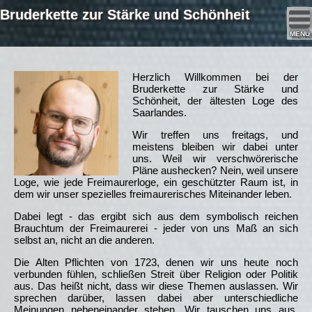
Bruderkette zur Stärke und Schönheit
MENÜ
Herzlich Willkommen bei der
Bruderkette zur Stärke und
Schönheit, der ältesten Loge des
Saarlandes.
Wir treffen uns freitags, und
meistens bleiben wir dabei unter
uns. Weil wir verschwörerische
Pläne aushecken? Nein, weil unsere
Loge, wie jede Freimaurerloge, ein geschützter Raum ist, in
dem wir unser spezielles freimaurerisches Miteinander leben.
Dabei legt - das ergibt sich aus dem symbolisch reichen
Brauchtum der Freimaurerei - jeder von uns Maß an sich
selbst an, nicht an die anderen.
Die Alten Pflichten von 1723, denen wir uns heute noch
verbunden fühlen, schließen Streit über Religion oder Politik
aus. Das heißt nicht, dass wir diese Themen auslassen. Wir
sprechen darüber, lassen dabei aber unterschiedliche
Meinungen nebeneinander stehen. Wir tauschen uns aus,