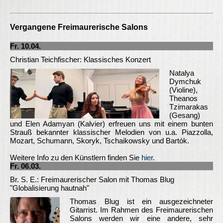
Vergangene Freimaurerische Salons
Fr. 10.04.
Christian Teichfischer: Klassisches Konzert
Natalya
Dymchuk
(Violine),
Theanos
Tzimarakas
(Gesang)
und Elen Adamyan (Kalvier) erfreuen uns mit einem bunten
Strauß bekannter klassischer Melodien von u.a. Piazzolla,
Mozart, Schumann, Skoryk, Tschaikowsky und Bartók.
Weitere Info zu den Künstlern finden Sie
hier
.
Fr. 06.03.
Br. S. E.: Freimaurerischer Salon mit Thomas Blug
"Globalisierung hautnah"
Thomas Blug ist ein ausgezeichneter
Gitarrist. Im Rahmen des Freimaurerischen
Salons werden wir eine andere, sehr